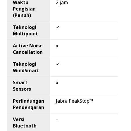
Waktu
2 jam
Pengisian
(Penuh)
Teknologi
✓
Multipoint
Active Noise
x
Cancellation
Teknologi
✓
WindSmart
Smart
x
Sensors
Perlindungan
Jabra PeakStop™
Pendengaran
Versi
–
Bluetooth