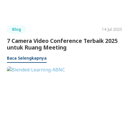
Blog
14 Jul 2025
7 Camera Video Conference Terbaik 2025
untuk Ruang Meeting
Baca Selengkapnya