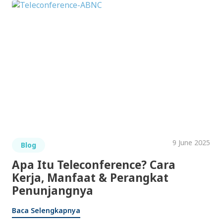
9 June 2025
Blog
Apa Itu Teleconference? Cara
Kerja, Manfaat & Perangkat
Penunjangnya
Baca Selengkapnya