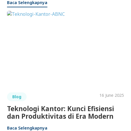
Baca Selengkapnya
16 June 2025
Blog
Teknologi Kantor: Kunci Efisiensi
dan Produktivitas di Era Modern
Baca Selengkapnya