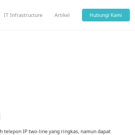
IT Infrastructure
Artikel
Hubungi Kami
Learning Management System
1
 telepon IP two-line yang ringkas, namun dapat