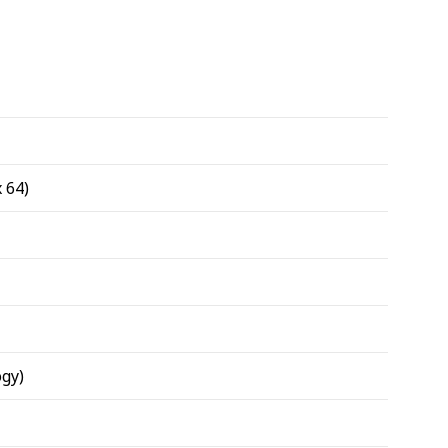
x 64)
ogy)